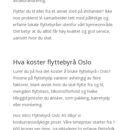
avfallshåndtering.
Flytter du til eller fra et annet sted på Østlandet? Ikke
noe problem! Vi samarbeider tett med pålitelige og
erfarne lokale flyttebyråer utenfor vårt kjerneområde.
Det betyr at du alltid får høy kvalitet og god service,
uansett hvor du skal.
Hva koster flyttebyrå Oslo
Lurer du på hva det koster å bruke flyttebyrå i Oslo?
Prisene på flyttehjelp varierer avhengig av flere
faktorer, blant annet hvor du skal flytte fra og til,
mengden flyttelass, tilkomstforhold og hvilke
tilleggstjenester du ønsker, som pakking, bærehjelp
eller montering.
Hos Intro Flyttebyrå Oslo AS tilbyr vi
konkurransedyktige priser. Våre timepriser starter fra 1
600 kroner per time, og inkluderer to erfarne flyttefolk